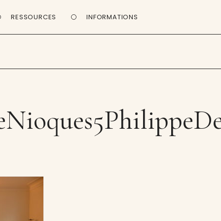
RESSOURCES
INFORMATIONS
́eNioques5PhilippeD