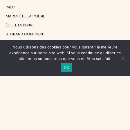
IMEC
MARCHÉ DE LA POÉSIE
ÉCOLE ESTIENNE
LE GRAND CONTINENT
DIACRITIK
Nous utilisons des cookies pour vous garantir la meilleure
EN ATTENDANT NADEAU
expérience sur notre site web. Si vous continuez à utiliser ce
site, nous supposerons que vous en êtes satisfait.
OK
NOS SOUTIENS
CENTRE NATIONAL DU LIVRE
RÉGION ÎLE-DE-FRANCE
MAIRIE PARIS CENTRE
FONDATION FMSH
FONDATION JAN MICHALSKI