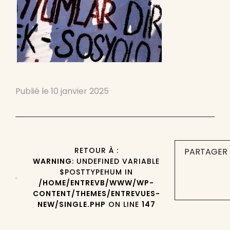
Publié le
10 janvier 2025
RETOUR À :
PARTAGER 
WARNING
: UNDEFINED VARIABLE
$POSTTYPEHUM IN
/HOME/ENTREVB/WWW/WP-
CONTENT/THEMES/ENTREVUES-
NEW/SINGLE.PHP
ON LINE
147