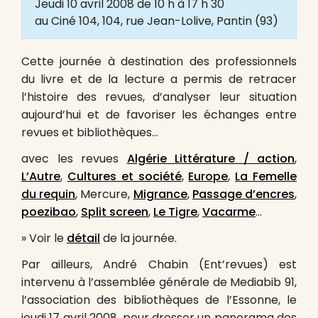
Jeudi 10 avril 2008 de 10 h à 17 h 30
au Ciné 104, 104, rue Jean-Lolive, Pantin (93)
Cette journée à destination des professionnels
du livre et de la lecture a permis de retracer
l’histoire des revues, d’analyser leur situation
aujourd’hui et de favoriser les échanges entre
revues et bibliothèques…
avec les revues
Algérie Littérature / action
,
L’Autre
,
Cultures et société
,
Europe
,
La Femelle
du requin
, Mercure,
Migrance
,
Passage d’encres
,
poezibao
,
Split screen
,
Le Tigre
,
Vacarme
…
» Voir le
détail
de la journée.
Par ailleurs, André Chabin (Ent’revues) est
intervenu à l’assemblée générale de Mediabib 91,
l’association des bibliothèques de l’Essonne, le
jeudi 17 avril 2008, pour dresser un panorama des