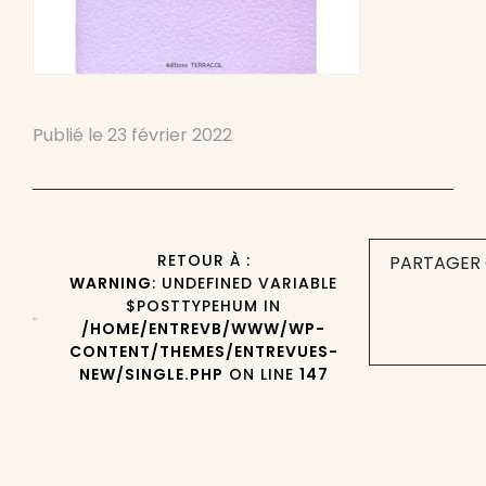
Publié le
23 février 2022
RETOUR À :
PARTAGER 
WARNING
: UNDEFINED VARIABLE
$POSTTYPEHUM IN
/HOME/ENTREVB/WWW/WP-
CONTENT/THEMES/ENTREVUES-
NEW/SINGLE.PHP
ON LINE
147