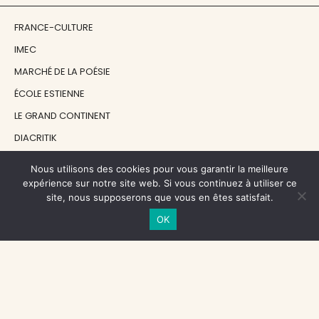
FRANCE-CULTURE
IMEC
MARCHÉ DE LA POÉSIE
ÉCOLE ESTIENNE
LE GRAND CONTINENT
DIACRITIK
EN ATTENDANT NADEAU
Nous utilisons des cookies pour vous garantir la meilleure
expérience sur notre site web. Si vous continuez à utiliser ce
site, nous supposerons que vous en êtes satisfait.
NOS SOUTIENS
OK
CENTRE NATIONAL DU LIVRE
RÉGION ÎLE-DE-FRANCE
MAIRIE PARIS CENTRE
FONDATION FMSH