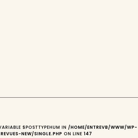
 VARIABLE $POSTTYPEHUM IN
/HOME/ENTREVB/WWW/WP-
REVUES-NEW/SINGLE.PHP
ON LINE
147