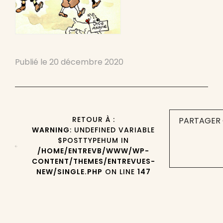
Publié le
20 décembre 2020
RETOUR À :
PARTAGER 
WARNING
: UNDEFINED VARIABLE
$POSTTYPEHUM IN
/HOME/ENTREVB/WWW/WP-
CONTENT/THEMES/ENTREVUES-
NEW/SINGLE.PHP
ON LINE
147