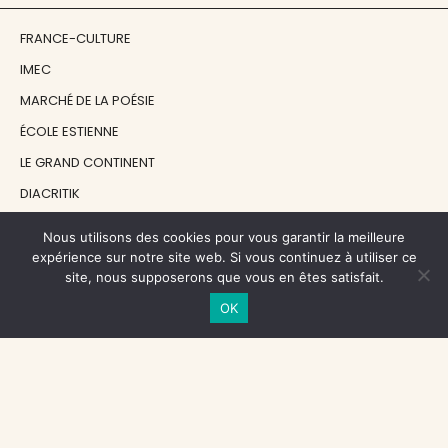
FRANCE-CULTURE
IMEC
MARCHÉ DE LA POÉSIE
ÉCOLE ESTIENNE
LE GRAND CONTINENT
DIACRITIK
EN ATTENDANT NADEAU
Nous utilisons des cookies pour vous garantir la meilleure
expérience sur notre site web. Si vous continuez à utiliser ce
site, nous supposerons que vous en êtes satisfait.
NOS SOUTIENS
OK
CENTRE NATIONAL DU LIVRE
RÉGION ÎLE-DE-FRANCE
MAIRIE PARIS CENTRE
FONDATION FMSH