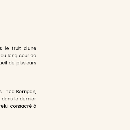
s le fruit d’une
 au long cour de
eil de plusieurs
s :
Ted Berrigan
,
u
dans le dernier
celui consacré à