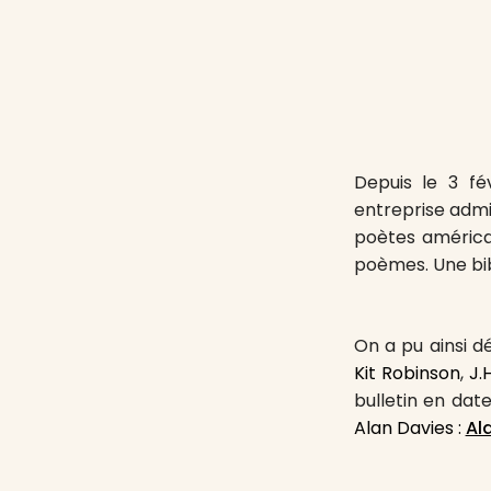
Depuis le 3 fév
entreprise adm
poètes américai
poèmes. Une bib
On a pu ainsi dé
Kit Robinson
,
J.
bulletin en dat
Alan Davies :
Al