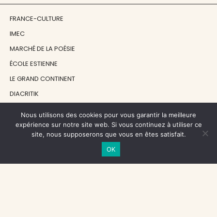
FRANCE-CULTURE
IMEC
MARCHÉ DE LA POÉSIE
ÉCOLE ESTIENNE
LE GRAND CONTINENT
DIACRITIK
EN ATTENDANT NADEAU
Nous utilisons des cookies pour vous garantir la meilleure
expérience sur notre site web. Si vous continuez à utiliser ce
site, nous supposerons que vous en êtes satisfait.
NOS SOUTIENS
OK
CENTRE NATIONAL DU LIVRE
RÉGION ÎLE-DE-FRANCE
MAIRIE PARIS CENTRE
FONDATION FMSH