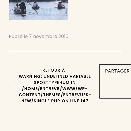
Publié le
7 novembre 2016
RETOUR À :
PARTAGER 
WARNING
: UNDEFINED VARIABLE
$POSTTYPEHUM IN
/HOME/ENTREVB/WWW/WP-
CONTENT/THEMES/ENTREVUES-
NEW/SINGLE.PHP
ON LINE
147