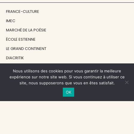
FRANCE-CULTURE
IMEC
MARCHÉ DE LA POÉSIE
ÉCOLE ESTIENNE
LE GRAND CONTINENT
DIACRITIK
EN ATTENDANT NADEAU
Nous utilisons des cookies pour vous garantir la meilleure
expérience sur notre site web. Si vous continuez à utiliser ce
site, nous supposerons que vous en êtes satisfait.
NOS SOUTIENS
OK
CENTRE NATIONAL DU LIVRE
RÉGION ÎLE-DE-FRANCE
MAIRIE PARIS CENTRE
FONDATION FMSH