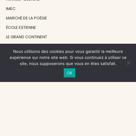
IMEC
MARCHÉ DE LA POÉSIE
ÉCOLE ESTIENNE
LE GRAND CONTINENT
DIACRITIK
Nous utilisons des cookies pour vous garantir la meilleure
EN ATTENDANT NADEAU
expérience sur notre site web. Si vous continuez à utiliser ce
site, nous supposerons que vous en êtes satisfait.
OK
NOS SOUTIENS
CENTRE NATIONAL DU LIVRE
RÉGION ÎLE-DE-FRANCE
MAIRIE PARIS CENTRE
FONDATION FMSH
FONDATION JAN MICHALSKI