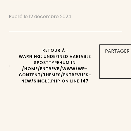
Publié le
12 décembre 2024
RETOUR À :
PARTAGER 
WARNING
: UNDEFINED VARIABLE
$POSTTYPEHUM IN
/HOME/ENTREVB/WWW/WP-
CONTENT/THEMES/ENTREVUES-
NEW/SINGLE.PHP
ON LINE
147