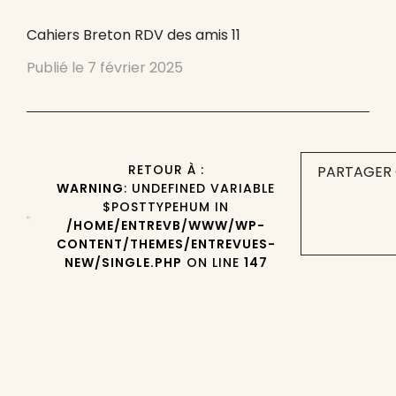
Cahiers Breton RDV des amis 11
Publié le
7 février 2025
RETOUR À :
PARTAGER 
WARNING
: UNDEFINED VARIABLE
$POSTTYPEHUM IN
/HOME/ENTREVB/WWW/WP-
CONTENT/THEMES/ENTREVUES-
NEW/SINGLE.PHP
ON LINE
147