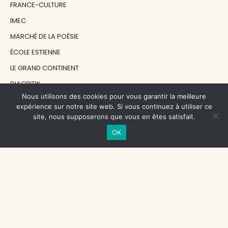
FRANCE-CULTURE
IMEC
MARCHÉ DE LA POÉSIE
ÉCOLE ESTIENNE
LE GRAND CONTINENT
DIACRITIK
Nous utilisons des cookies pour vous garantir la meilleure
EN ATTENDANT NADEAU
expérience sur notre site web. Si vous continuez à utiliser ce
site, nous supposerons que vous en êtes satisfait.
NOS SOUTIENS
OK
CENTRE NATIONAL DU LIVRE
RÉGION ÎLE-DE-FRANCE
MAIRIE PARIS CENTRE
FONDATION FMSH
FONDATION JAN MICHALSKI