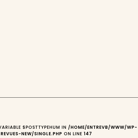
 VARIABLE $POSTTYPEHUM IN
/HOME/ENTREVB/WWW/WP-
REVUES-NEW/SINGLE.PHP
ON LINE
147