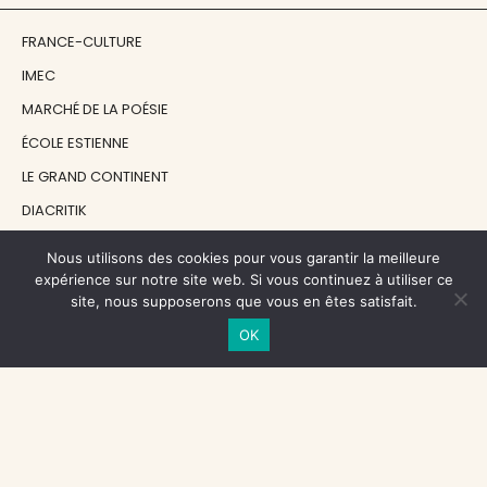
FRANCE-CULTURE
IMEC
MARCHÉ DE LA POÉSIE
ÉCOLE ESTIENNE
LE GRAND CONTINENT
DIACRITIK
EN ATTENDANT NADEAU
Nous utilisons des cookies pour vous garantir la meilleure
expérience sur notre site web. Si vous continuez à utiliser ce
site, nous supposerons que vous en êtes satisfait.
NOS SOUTIENS
OK
CENTRE NATIONAL DU LIVRE
RÉGION ÎLE-DE-FRANCE
MAIRIE PARIS CENTRE
FONDATION FMSH