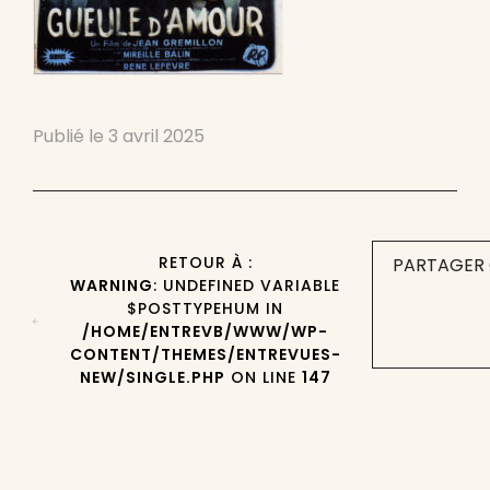
Publié le
3 avril 2025
RETOUR À :
PARTAGER 
WARNING
: UNDEFINED VARIABLE
$POSTTYPEHUM IN
/HOME/ENTREVB/WWW/WP-
CONTENT/THEMES/ENTREVUES-
NEW/SINGLE.PHP
ON LINE
147