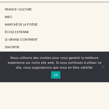
FRANCE-CULTURE
IMEC
MARCHÉ DE LA POÉSIE
ÉCOLE ESTIENNE
LE GRAND CONTINENT
DIACRITIK
EN ATTENDANT NADEAU
Nous utilisons des cookies pour vous garantir la meilleure
expérience sur notre site web. Si vous continuez à utiliser ce
site, nous supposerons que vous en êtes satisfait.
NOS SOUTIENS
OK
CENTRE NATIONAL DU LIVRE
RÉGION ÎLE-DE-FRANCE
MAIRIE PARIS CENTRE
FONDATION FMSH