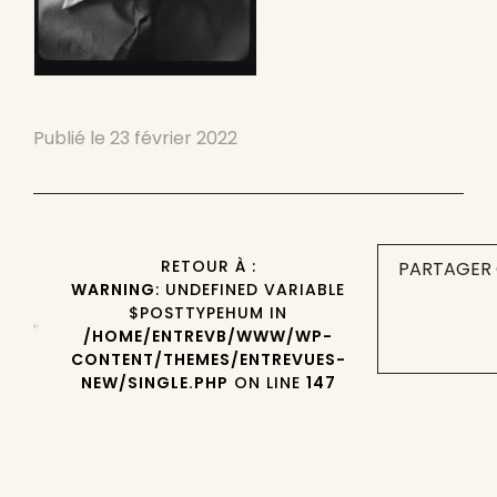
Publié le
23 février 2022
RETOUR À :
PARTAGER 
WARNING
: UNDEFINED VARIABLE
$POSTTYPEHUM IN
/HOME/ENTREVB/WWW/WP-
CONTENT/THEMES/ENTREVUES-
NEW/SINGLE.PHP
ON LINE
147