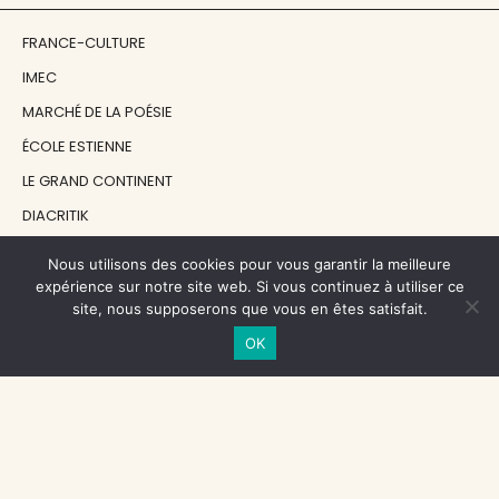
FRANCE-CULTURE
IMEC
MARCHÉ DE LA POÉSIE
ÉCOLE ESTIENNE
LE GRAND CONTINENT
DIACRITIK
EN ATTENDANT NADEAU
Nous utilisons des cookies pour vous garantir la meilleure
expérience sur notre site web. Si vous continuez à utiliser ce
site, nous supposerons que vous en êtes satisfait.
NOS SOUTIENS
OK
CENTRE NATIONAL DU LIVRE
RÉGION ÎLE-DE-FRANCE
MAIRIE PARIS CENTRE
FONDATION FMSH