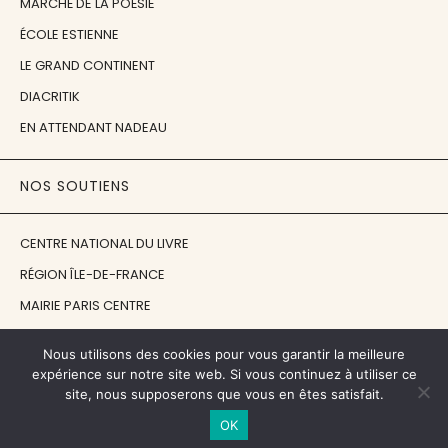
MARCHÉ DE LA POÉSIE
ÉCOLE ESTIENNE
LE GRAND CONTINENT
DIACRITIK
EN ATTENDANT NADEAU
NOS SOUTIENS
CENTRE NATIONAL DU LIVRE
RÉGION ÎLE-DE-FRANCE
MAIRIE PARIS CENTRE
FONDATION FMSH
Nous utilisons des cookies pour vous garantir la meilleure
FONDATION JAN MICHALSKI
expérience sur notre site web. Si vous continuez à utiliser ce
site, nous supposerons que vous en êtes satisfait.
© 1998 - 2026, ENT'REVUES
OK