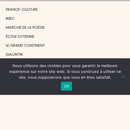
FRANCE-CULTURE
IMEC
MARCHÉ DE LA POÉSIE
ÉCOLE ESTIENNE
LE GRAND CONTINENT
DIACRITIK
EN ATTENDANT NADEAU
Nous utilisons des cookies pour vous garantir la meilleure
expérience sur notre site web. Si vous continuez à utiliser ce
site, nous supposerons que vous en êtes satisfait.
NOS SOUTIENS
OK
CENTRE NATIONAL DU LIVRE
RÉGION ÎLE-DE-FRANCE
MAIRIE PARIS CENTRE
FONDATION FMSH