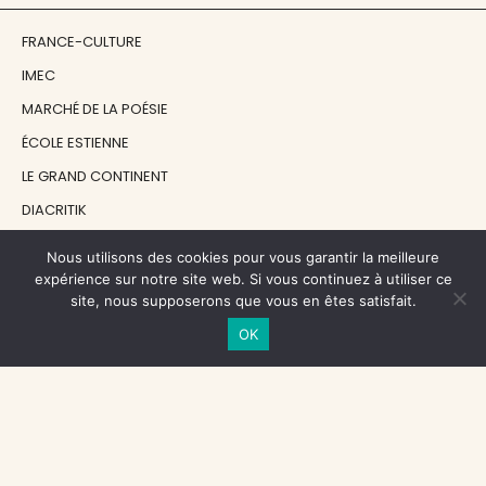
FRANCE-CULTURE
IMEC
MARCHÉ DE LA POÉSIE
ÉCOLE ESTIENNE
LE GRAND CONTINENT
DIACRITIK
EN ATTENDANT NADEAU
Nous utilisons des cookies pour vous garantir la meilleure
expérience sur notre site web. Si vous continuez à utiliser ce
site, nous supposerons que vous en êtes satisfait.
NOS SOUTIENS
OK
CENTRE NATIONAL DU LIVRE
RÉGION ÎLE-DE-FRANCE
MAIRIE PARIS CENTRE
FONDATION FMSH