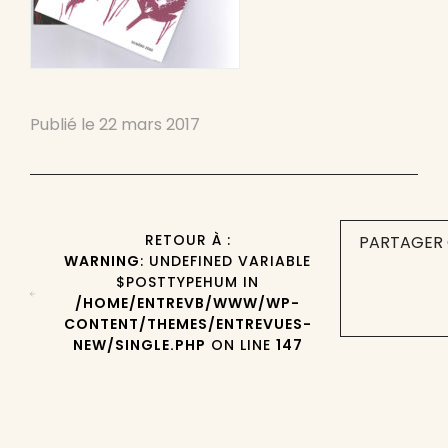
Publié le
22 mars 2017
RETOUR À :
PARTAGER 
WARNING
: UNDEFINED VARIABLE
$POSTTYPEHUM IN
/HOME/ENTREVB/WWW/WP-
CONTENT/THEMES/ENTREVUES-
NEW/SINGLE.PHP
ON LINE
147