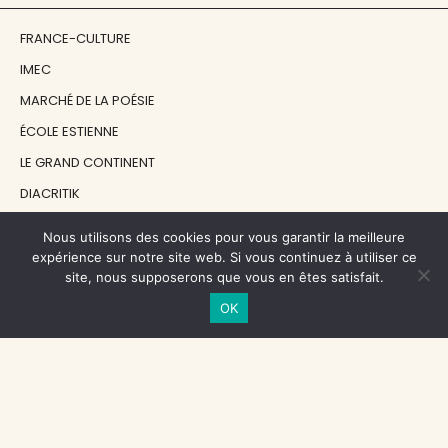
FRANCE-CULTURE
IMEC
MARCHÉ DE LA POÉSIE
ÉCOLE ESTIENNE
LE GRAND CONTINENT
DIACRITIK
EN ATTENDANT NADEAU
Nous utilisons des cookies pour vous garantir la meilleure
expérience sur notre site web. Si vous continuez à utiliser ce
site, nous supposerons que vous en êtes satisfait.
NOS SOUTIENS
OK
CENTRE NATIONAL DU LIVRE
RÉGION ÎLE-DE-FRANCE
MAIRIE PARIS CENTRE
FONDATION FMSH