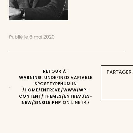
Publié le
6 mai 2020
RETOUR À :
PARTAGER 
WARNING
: UNDEFINED VARIABLE
$POSTTYPEHUM IN
/HOME/ENTREVB/WWW/WP-
CONTENT/THEMES/ENTREVUES-
NEW/SINGLE.PHP
ON LINE
147