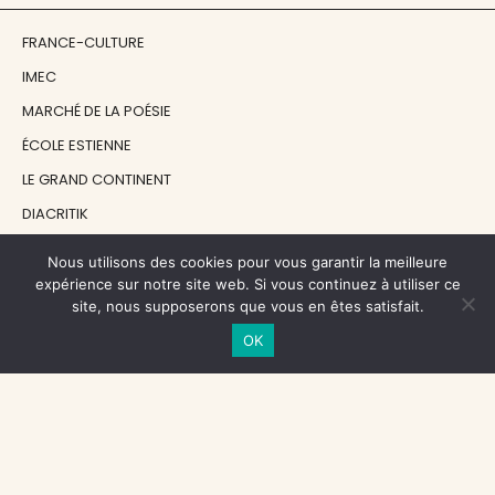
FRANCE-CULTURE
IMEC
MARCHÉ DE LA POÉSIE
ÉCOLE ESTIENNE
LE GRAND CONTINENT
DIACRITIK
EN ATTENDANT NADEAU
Nous utilisons des cookies pour vous garantir la meilleure
expérience sur notre site web. Si vous continuez à utiliser ce
site, nous supposerons que vous en êtes satisfait.
NOS SOUTIENS
OK
CENTRE NATIONAL DU LIVRE
RÉGION ÎLE-DE-FRANCE
MAIRIE PARIS CENTRE
FONDATION FMSH