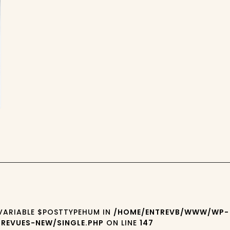
 VARIABLE $POSTTYPEHUM IN
/HOME/ENTREVB/WWW/WP-
REVUES-NEW/SINGLE.PHP
ON LINE
147