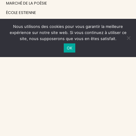
MARCHÉ DE LA POÉSIE
ÉCOLE ESTIENNE
LE GRAND CONTINENT
Nous utilisons des cookies pour vous garantir la meilleure
DIACRITIK
expérience sur notre site web. Si vous continuez à utiliser ce
site, nous supposerons que vous en êtes satisfait.
EN ATTENDANT NADEAU
OK
NOS SOUTIENS
CENTRE NATIONAL DU LIVRE
RÉGION ÎLE-DE-FRANCE
MAIRIE PARIS CENTRE
FONDATION FMSH
FONDATION JAN MICHALSKI
© 1998 - 2026, ENT'REVUES