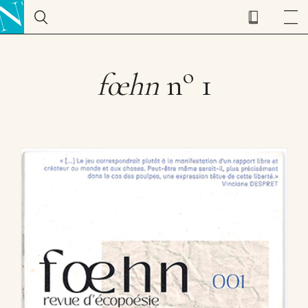
o
fœhn
n
1