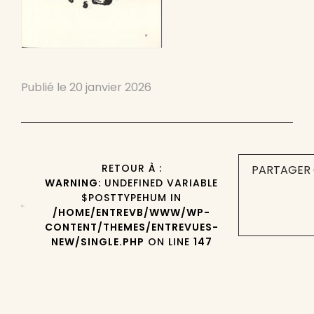
Publié le
20 janvier 2026
RETOUR À :
PARTAGER 
WARNING
: UNDEFINED VARIABLE
$POSTTYPEHUM IN
/HOME/ENTREVB/WWW/WP-
CONTENT/THEMES/ENTREVUES-
NEW/SINGLE.PHP
ON LINE
147