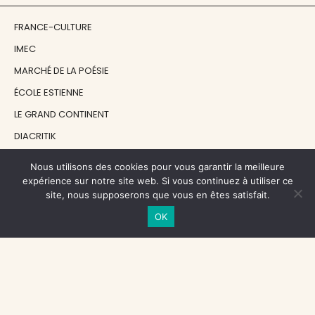
FRANCE-CULTURE
IMEC
MARCHÉ DE LA POÉSIE
ÉCOLE ESTIENNE
LE GRAND CONTINENT
DIACRITIK
EN ATTENDANT NADEAU
Nous utilisons des cookies pour vous garantir la meilleure
expérience sur notre site web. Si vous continuez à utiliser ce
site, nous supposerons que vous en êtes satisfait.
NOS SOUTIENS
OK
CENTRE NATIONAL DU LIVRE
RÉGION ÎLE-DE-FRANCE
MAIRIE PARIS CENTRE
FONDATION FMSH