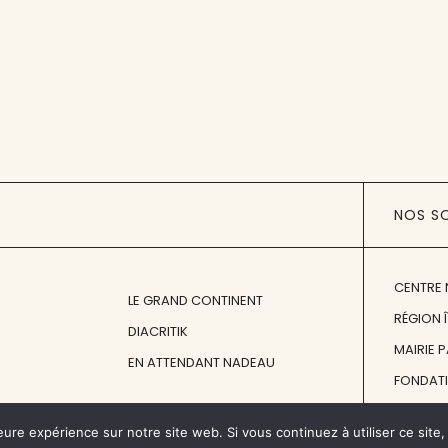
NOS S
CENTRE 
LE GRAND CONTINENT
RÉGION 
DIACRITIK
MAIRIE 
EN ATTENDANT NADEAU
FONDAT
FONDATI
eure expérience sur notre site web. Si vous continuez à utiliser ce sit