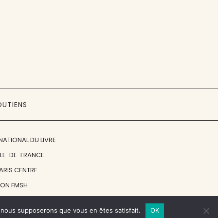
OUTIENS
NATIONAL DU LIVRE
ÎLE-DE-FRANCE
PARIS CENTRE
ION FMSH
ON JAN MICHALSKI
e, nous supposerons que vous en êtes satisfait.
OK
© 1998 - 2026, ENT'REVUES