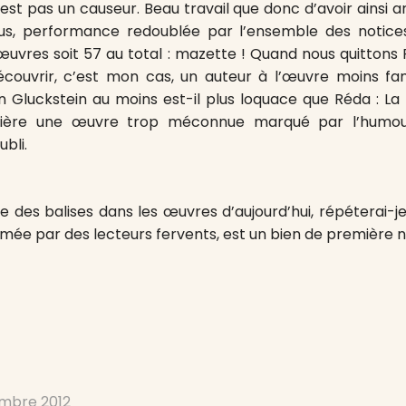
’est pas un causeur. Beau travail que donc d’avoir ainsi a
lus, performance redoublée par l’ensemble des notice
 œuvres soit 57 au total : mazette ! Quand nous quittons 
écouvrir, c’est mon cas, un auteur à l’œuvre moins f
 Gluckstein au moins est-il plus loquace que Réda : L
ière une œuvre trop méconnue marqué par l’humour, 
ubli.
e des balises dans les œuvres d’aujourd’hui, répéterai-
amée par des lecteurs fervents, est un bien de première n
mbre 2012