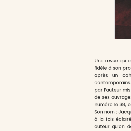
Une revue qui e
fidèle à son p
après un cahi
contemporains. 
par l’auteur mi
de ses ouvrages.
numéro le 38, el
Son nom : Jacqu
à la fois éclai
auteur qu’on dé