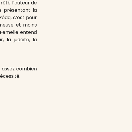
rrêté l’auteur de
s présentant la
Réda, c’est pour
ameuse et moins
a Femelle entend
la judéité, la
je assez combien
écessité.