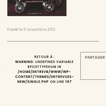
Publié le
5 novembre 2013
RETOUR À :
PARTAGER 
WARNING
: UNDEFINED VARIABLE
$POSTTYPEHUM IN
/HOME/ENTREVB/WWW/WP-
CONTENT/THEMES/ENTREVUES-
NEW/SINGLE.PHP
ON LINE
147