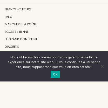
FRANCE-CULTURE
IMEC
MARCHÉ DE LA POÉSIE
ÉCOLE ESTIENNE
LE GRAND CONTINENT
DIACRITIK
EN ATTENDANT NADEAU
Nous utilisons des cookies pour vous garantir la meilleure
expérience sur notre site web. Si vous continuez à utiliser ce
site, nous supposerons que vous en êtes satisfait.
NOS SOUTIENS
OK
CENTRE NATIONAL DU LIVRE
RÉGION ÎLE-DE-FRANCE
MAIRIE PARIS CENTRE
FONDATION FMSH