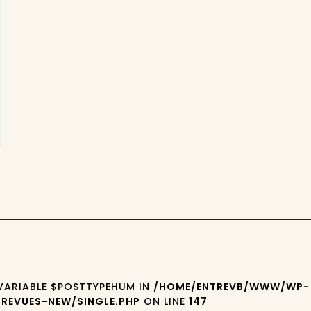
 VARIABLE $POSTTYPEHUM IN
/HOME/ENTREVB/WWW/WP-
REVUES-NEW/SINGLE.PHP
ON LINE
147