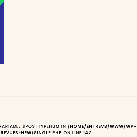
 VARIABLE $POSTTYPEHUM IN
/HOME/ENTREVB/WWW/WP-
REVUES-NEW/SINGLE.PHP
ON LINE
147