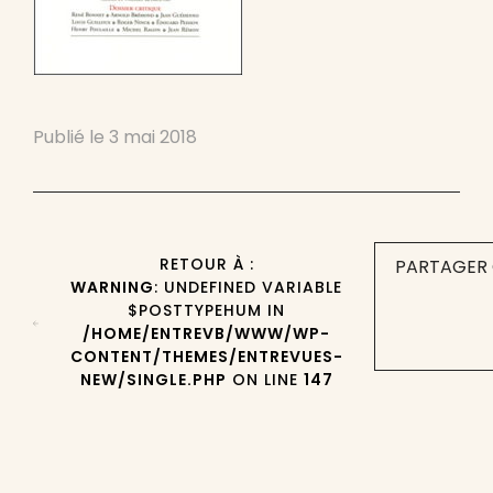
Publié le
3 mai 2018
RETOUR À :
PARTAGER 
WARNING
: UNDEFINED VARIABLE
$POSTTYPEHUM IN
/HOME/ENTREVB/WWW/WP-
CONTENT/THEMES/ENTREVUES-
NEW/SINGLE.PHP
ON LINE
147