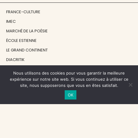
FRANCE-CULTURE
IMEC
MARCHÉ DE LA POÉSIE
ÉCOLE ESTIENNE
LE GRAND CONTINENT
DIACRITIK
EN ATTENDANT NADEAU
Nous utilisons des cookies pour vous garantir la meilleure
expérience sur notre site web. Si vous continuez à utiliser ce
site, nous supposerons que vous en êtes satisfait.
NOS SOUTIENS
OK
CENTRE NATIONAL DU LIVRE
RÉGION ÎLE-DE-FRANCE
MAIRIE PARIS CENTRE
FONDATION FMSH