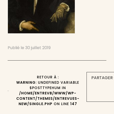
Publié le
30 juillet 2019
RETOUR À :
PARTAGER 
WARNING
: UNDEFINED VARIABLE
$POSTTYPEHUM IN
/HOME/ENTREVB/WWW/WP-
CONTENT/THEMES/ENTREVUES-
NEW/SINGLE.PHP
ON LINE
147