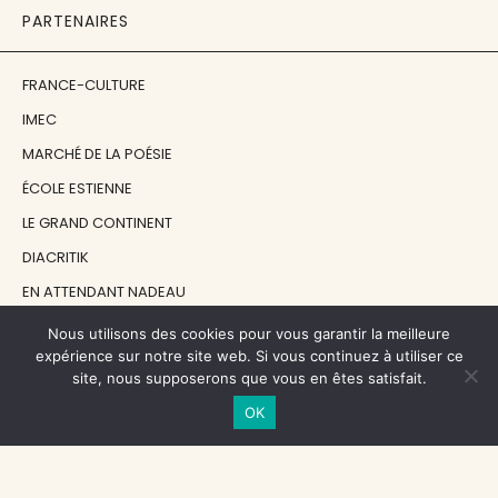
PARTENAIRES
FRANCE-CULTURE
IMEC
MARCHÉ DE LA POÉSIE
ÉCOLE ESTIENNE
LE GRAND CONTINENT
DIACRITIK
EN ATTENDANT NADEAU
Nous utilisons des cookies pour vous garantir la meilleure
NOS SOUTIENS
expérience sur notre site web. Si vous continuez à utiliser ce
site, nous supposerons que vous en êtes satisfait.
OK
CENTRE NATIONAL DU LIVRE
RÉGION ÎLE-DE-FRANCE
MAIRIE PARIS CENTRE