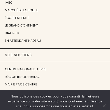
IMEC
MARCHÉ DE LA POÉSIE
ÉCOLE ESTIENNE
LE GRAND CONTINENT
DIACRITIK
EN ATTENDANT NADEAU
NOS SOUTIENS
CENTRE NATIONAL DU LIVRE
RÉGION ÎLE-DE-FRANCE
MAIRIE PARIS CENTRE
FONDATION FMSH
Nous utilisons des cookies pour vous garantir la meilleure
FONDATION JAN MICHALSKI
expérience sur notre site web. Si vous continuez à utiliser ce
site, nous supposerons que vous en êtes satisfait.