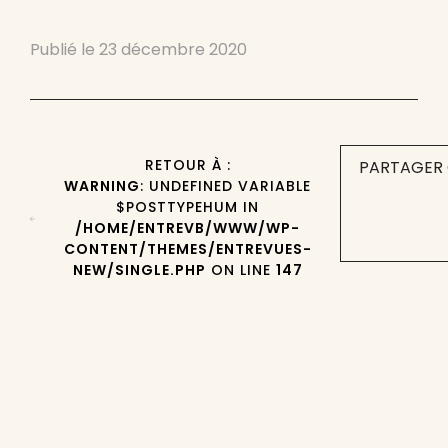
Publié le
23 décembre 2020
RETOUR À :
PARTAGER 
WARNING
: UNDEFINED VARIABLE
$POSTTYPEHUM IN
/HOME/ENTREVB/WWW/WP-
CONTENT/THEMES/ENTREVUES-
NEW/SINGLE.PHP
ON LINE
147