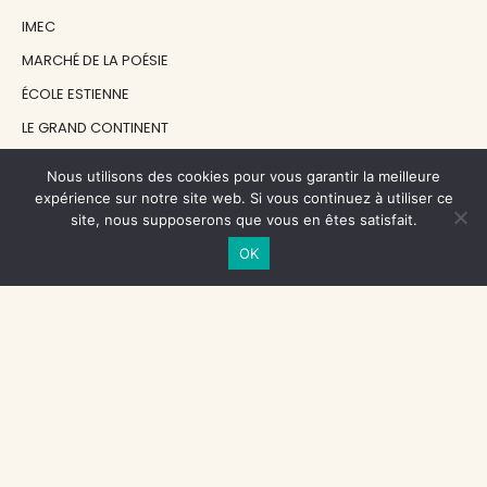
IMEC
MARCHÉ DE LA POÉSIE
ÉCOLE ESTIENNE
LE GRAND CONTINENT
DIACRITIK
Nous utilisons des cookies pour vous garantir la meilleure
EN ATTENDANT NADEAU
expérience sur notre site web. Si vous continuez à utiliser ce
site, nous supposerons que vous en êtes satisfait.
OK
NOS SOUTIENS
CENTRE NATIONAL DU LIVRE
RÉGION ÎLE-DE-FRANCE
MAIRIE PARIS CENTRE
FONDATION FMSH
FONDATION JAN MICHALSKI