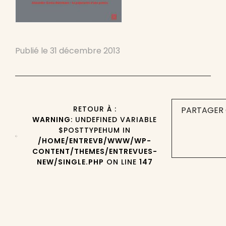
Publié le
31 décembre 2013
RETOUR À :
PARTAGER 
WARNING
: UNDEFINED VARIABLE
$POSTTYPEHUM IN
/HOME/ENTREVB/WWW/WP-
CONTENT/THEMES/ENTREVUES-
NEW/SINGLE.PHP
ON LINE
147