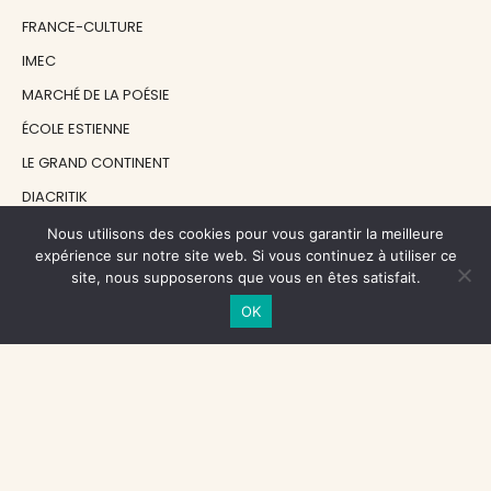
FRANCE-CULTURE
IMEC
MARCHÉ DE LA POÉSIE
ÉCOLE ESTIENNE
LE GRAND CONTINENT
DIACRITIK
EN ATTENDANT NADEAU
Nous utilisons des cookies pour vous garantir la meilleure
expérience sur notre site web. Si vous continuez à utiliser ce
site, nous supposerons que vous en êtes satisfait.
NOS SOUTIENS
OK
CENTRE NATIONAL DU LIVRE
RÉGION ÎLE-DE-FRANCE
MAIRIE PARIS CENTRE
FONDATION FMSH