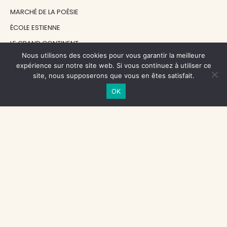
MARCHÉ DE LA POÉSIE
ÉCOLE ESTIENNE
LE GRAND CONTINENT
Nous utilisons des cookies pour vous garantir la meilleure
DIACRITIK
expérience sur notre site web. Si vous continuez à utiliser ce
EN ATTENDANT NADEAU
site, nous supposerons que vous en êtes satisfait.
OK
NOS SOUTIENS
CENTRE NATIONAL DU LIVRE
RÉGION ÎLE-DE-FRANCE
MAIRIE PARIS CENTRE
FONDATION FMSH
FONDATION JAN MICHALSKI
© 1998 - 2026, ENT'REVUES