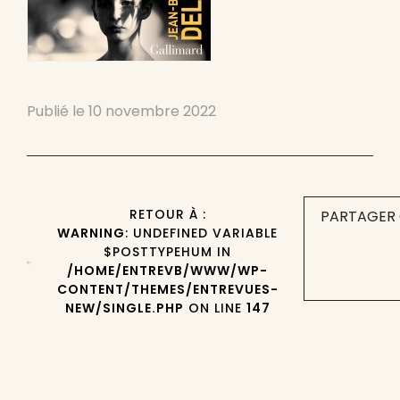
Publié le
10 novembre 2022
RETOUR À :
PARTAGER 
WARNING
: UNDEFINED VARIABLE
$POSTTYPEHUM IN
/HOME/ENTREVB/WWW/WP-
CONTENT/THEMES/ENTREVUES-
NEW/SINGLE.PHP
ON LINE
147