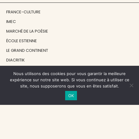
FRANCE-CULTURE
IMEC
MARCHÉ DE LA POÉSIE
ÉCOLE ESTIENNE
LE GRAND CONTINENT
DIACRITIK
EN ATTENDANT NADEAU
Nous utilisons des cookies pour vous garantir la meilleure
expérience sur notre site web. Si vous continuez à utiliser ce
site, nous supposerons que vous en êtes satisfait.
NOS SOUTIENS
OK
CENTRE NATIONAL DU LIVRE
RÉGION ÎLE-DE-FRANCE
MAIRIE PARIS CENTRE
FONDATION FMSH