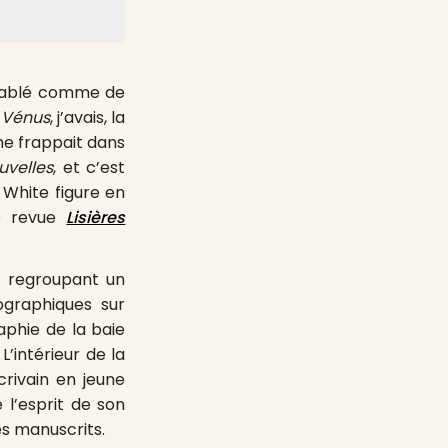
attablé comme de
 Vénus
, j’avais, la
me frappait dans
uvelles
, et c’est
 White figure en
ée revue
Lisières
o, regroupant un
ographiques sur
aphie de la baie
’intérieur de la
rivain en jeune
 l’esprit de son
es manuscrits.