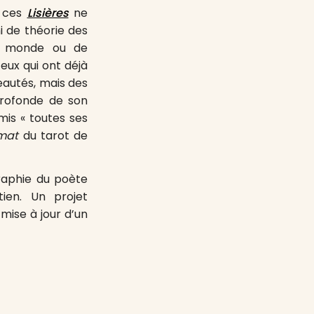
r ces
Lisières
ne
i de théorie des
du monde ou de
eux qui ont déjà
eautés, mais des
profonde de son
mis « toutes ses
mat
du tarot de
raphie du poète
ien. Un projet
mise à jour d’un