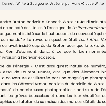
Kenneth White à Gourgounel, Ardèche, par Marie-Claude White
, André Breton écrivait à Kenneth White : « Jeudi soir, 
 de ce café des Halles à l’enseigne de
La Promenade de
longuement insisté sur le haut accent de nouveauté qui 
re du monde” ». La revue en question était
Les Lettres No
qui avait insisté auprès de Breton pour que le texte de
o. Rien d’étonnant, donc, à ce que la bien nomm
e
livraison à l’écrivain écossais.
e de l’énergie ». C’est ainsi qu’est intitulé ce numér
n essai de Laurent Brunet, ainsi que des éléments bi
La couverture est illustrée par une magnifique photogr
 dans les Côtes-d’Armor, non loin du domicile de White. L
menté de nombreuses photographies : portraits de l’éc
 les grèves écossaises et dans les lieux «habités» de
phies de l’atelier, de sa maison des marées, détails de s