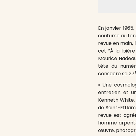
En janvier 1965
coutume au fond
revue en main, 
cet “À la lisiè
Maurice Nadeau 
tête du numér
consacre sa 27
« Une cosmologi
entretien et u
Kenneth White. 
de Saint-Efflam
revue est agré
homme arpentant
œuvre, photogra