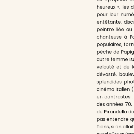
heureux », les 
pour leur numér
entêtante, dis
peintre liée a
chanteuse à l’
populaires, for
pêche de Papign
autre femme
Is
velouté et de l
dévasté, boule
splendides pho
cinéma italien (T
en contrastes :
des années 70. 
de
Pirandello
da
pas entendre que
Tiens, si on alla