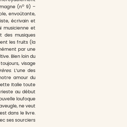
o
emagne (n
9) –
ble, envoûtante,
iste, écrivain et
i
musicienne et
et des musiques
t les fruits (la
onnément par une
ive. Bien loin du
toujours, visage
rères
. L’une des
 notre amour du
cette Italie toute
Trieste au début
ouvelle loufoque
aveugle, ne veut
st dans le livre.
vec ses sourciers