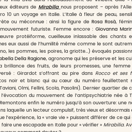
deux éditeurs de
Mirabilia
nous proposent – après l’All
o 10 un voyage en Italie. L’Italie à fleur de peau, sensi
crète ou méconnue : ainsi la figure de
Rosa Rosà
, fémin
u mouvement futuriste. Femme encore :
Giovanna Marin
œuvre protéiforme, cueilleuse inlassable des chants 
mes eux aussi de l’humilité même comme le sont autremen
o, les pommes, les poires, la griotte…) évoqués passi
abella Della Ragione
, agronome qui les préserve et les cult
a brillance des fruits, de leurs promesses, une femme 
versé : Girardot s’offrant au pire dans
Rocco et ses f
tos noir et blanc qui au cœur du numéro feuillettent
aviani, Olmi, Fellini, Scola, Pasolini). Dernier quartier de 
 l’évocation du mouvement de l’antipsychiatrie née à 
Remontons enfin le numéro jusqu’à son ouverture: une n
ns laquelle un lecteur compulsif, très vieux et désormais 
 l’expérience, la « vraie vie » puissent différer de ce qui e
it faire une escapade en Italie pour « vérifier »
Mirabilia
. A