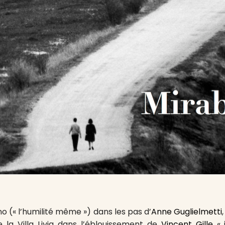
ano (« l’humilité même ») dans les pas d’
Anne Guglielmetti
la Villa Livia dans l’éblouissement de
Vincent Gille
« 