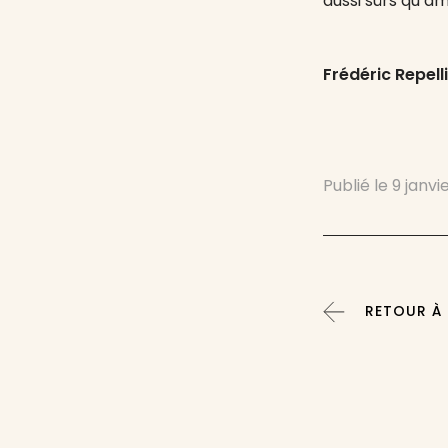
aussi sûrs qu’
Frédéric Repelli
Publié le
9 janvi
RETOUR À :