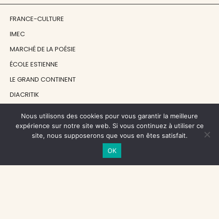
FRANCE-CULTURE
IMEC
MARCHÉ DE LA POÉSIE
ÉCOLE ESTIENNE
LE GRAND CONTINENT
DIACRITIK
EN ATTENDANT NADEAU
Nous utilisons des cookies pour vous garantir la meilleure
expérience sur notre site web. Si vous continuez à utiliser ce
site, nous supposerons que vous en êtes satisfait.
NOS SOUTIENS
OK
CENTRE NATIONAL DU LIVRE
RÉGION ÎLE-DE-FRANCE
MAIRIE PARIS CENTRE
FONDATION FMSH