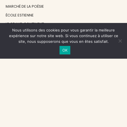
MARCHÉ DE LA POÉSIE
ÉCOLE ESTIENNE
LE GRAND CONTINENT
Nous utilisons des cookies pour vous garantir la meilleure
DIACRITIK
expérience sur notre site web. Si vous continuez à utiliser ce
EN ATTENDANT NADEAU
site, nous supposerons que vous en êtes satisfait.
OK
NOS SOUTIENS
CENTRE NATIONAL DU LIVRE
RÉGION ÎLE-DE-FRANCE
MAIRIE PARIS CENTRE
FONDATION FMSH
FONDATION JAN MICHALSKI
© 1998 - 2026, ENT'REVUES