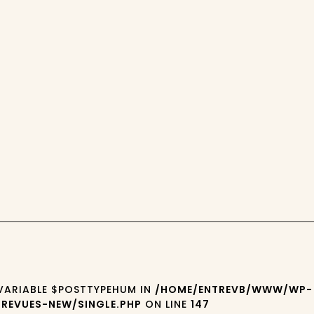
 VARIABLE $POSTTYPEHUM IN
/HOME/ENTREVB/WWW/WP-
REVUES-NEW/SINGLE.PHP
ON LINE
147