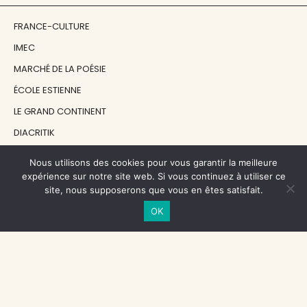
FRANCE-CULTURE
IMEC
MARCHÉ DE LA POÉSIE
ÉCOLE ESTIENNE
LE GRAND CONTINENT
DIACRITIK
EN ATTENDANT NADEAU
Nous utilisons des cookies pour vous garantir la meilleure
expérience sur notre site web. Si vous continuez à utiliser ce
site, nous supposerons que vous en êtes satisfait.
NOS SOUTIENS
OK
CENTRE NATIONAL DU LIVRE
RÉGION ÎLE-DE-FRANCE
MAIRIE PARIS CENTRE
FONDATION FMSH