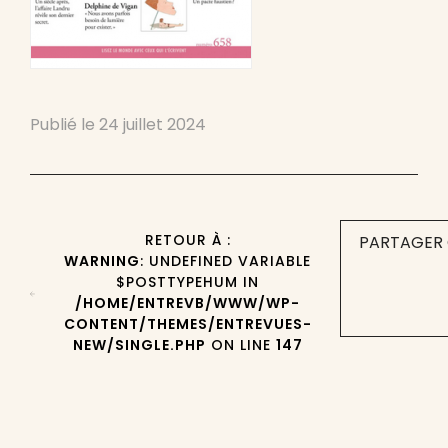
Publié le
24 juillet 2024
RETOUR À :
PARTAGER 
WARNING
: UNDEFINED VARIABLE
$POSTTYPEHUM IN
/HOME/ENTREVB/WWW/WP-
CONTENT/THEMES/ENTREVUES-
NEW/SINGLE.PHP
ON LINE
147