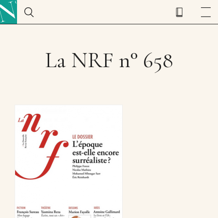
La NRF n° 658