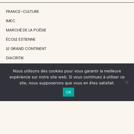
FRANCE-CULTURE
IMEC
MARCHÉ DE LA POÉSIE
ÉCOLE ESTIENNE
LE GRAND CONTINENT
DIACRITIK
EN ATTENDANT NADEAU
Nous utilisons des cookies pour vous garantir la meilleure
expérience sur notre site web. Si vous continuez à utiliser ce
site, nous supposerons que vous en êtes satisfait.
NOS SOUTIENS
OK
CENTRE NATIONAL DU LIVRE
RÉGION ÎLE-DE-FRANCE
MAIRIE PARIS CENTRE
FONDATION FMSH