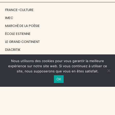
FRANCE-CULTURE
IMEC
MARCHÉ DE LA POÉSIE
ÉCOLE ESTIENNE
LE GRAND CONTINENT
DIACRITIK
EN ATTENDANT NADEAU
Nous utilisons des cookies pour vous garantir la meilleure
expérience sur notre site web. Si vous continuez à utiliser ce
site, nous supposerons que vous en êtes satisfait.
NOS SOUTIENS
OK
CENTRE NATIONAL DU LIVRE
RÉGION ÎLE-DE-FRANCE
MAIRIE PARIS CENTRE
FONDATION FMSH