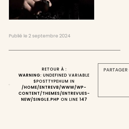
Publié le
2 septembre 2024
RETOUR À :
PARTAGER 
WARNING
: UNDEFINED VARIABLE
$POSTTYPEHUM IN
/HOME/ENTREVB/WWW/WP-
CONTENT/THEMES/ENTREVUES-
NEW/SINGLE.PHP
ON LINE
147