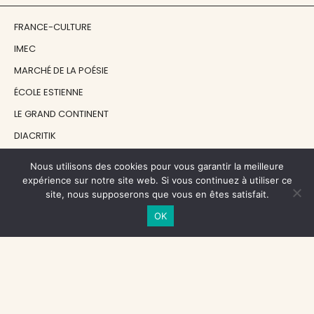
FRANCE-CULTURE
IMEC
MARCHÉ DE LA POÉSIE
ÉCOLE ESTIENNE
LE GRAND CONTINENT
DIACRITIK
EN ATTENDANT NADEAU
Nous utilisons des cookies pour vous garantir la meilleure
expérience sur notre site web. Si vous continuez à utiliser ce
site, nous supposerons que vous en êtes satisfait.
NOS SOUTIENS
OK
CENTRE NATIONAL DU LIVRE
RÉGION ÎLE-DE-FRANCE
MAIRIE PARIS CENTRE
FONDATION FMSH