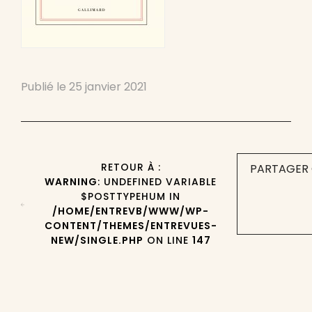
Publié le
25 janvier 2021
RETOUR À :
PARTAGER 
WARNING
: UNDEFINED VARIABLE
$POSTTYPEHUM IN
/HOME/ENTREVB/WWW/WP-
CONTENT/THEMES/ENTREVUES-
NEW/SINGLE.PHP
ON LINE
147