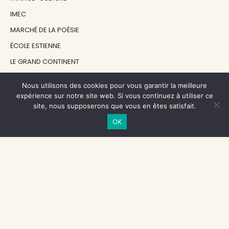
IMEC
MARCHÉ DE LA POÉSIE
ÉCOLE ESTIENNE
LE GRAND CONTINENT
DIACRITIK
Nous utilisons des cookies pour vous garantir la meilleure
EN ATTENDANT NADEAU
expérience sur notre site web. Si vous continuez à utiliser ce
site, nous supposerons que vous en êtes satisfait.
OK
NOS SOUTIENS
CENTRE NATIONAL DU LIVRE
RÉGION ÎLE-DE-FRANCE
MAIRIE PARIS CENTRE
FONDATION FMSH
FONDATION JAN MICHALSKI