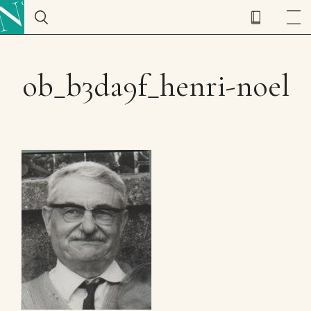
ob_b3da9f_henri-noel