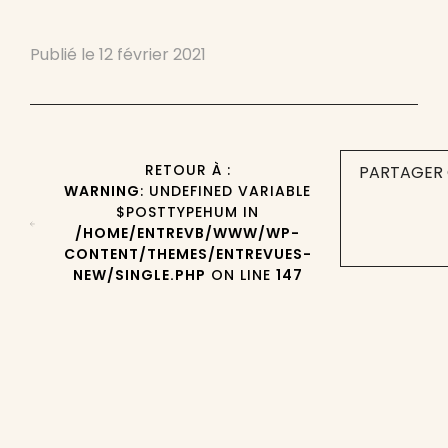
Publié le
12 février 2021
RETOUR À :
PARTAGER 
WARNING
: UNDEFINED VARIABLE
$POSTTYPEHUM IN
/HOME/ENTREVB/WWW/WP-
CONTENT/THEMES/ENTREVUES-
NEW/SINGLE.PHP
ON LINE
147