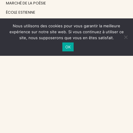
MARCHÉ DE LA POÉSIE
ÉCOLE ESTIENNE
LE GRAND CONTINENT
Nous utilisons des cookies pour vous garantir la meilleure
DIACRITIK
expérience sur notre site web. Si vous continuez à utiliser ce
site, nous supposerons que vous en êtes satisfait.
EN ATTENDANT NADEAU
OK
NOS SOUTIENS
CENTRE NATIONAL DU LIVRE
RÉGION ÎLE-DE-FRANCE
MAIRIE PARIS CENTRE
FONDATION FMSH
FONDATION JAN MICHALSKI
© 1998 - 2026, ENT'REVUES