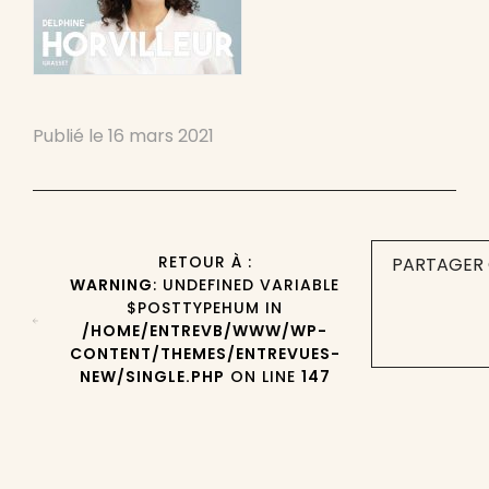
Publié le
16 mars 2021
RETOUR À :
PARTAGER 
WARNING
: UNDEFINED VARIABLE
$POSTTYPEHUM IN
/HOME/ENTREVB/WWW/WP-
CONTENT/THEMES/ENTREVUES-
NEW/SINGLE.PHP
ON LINE
147