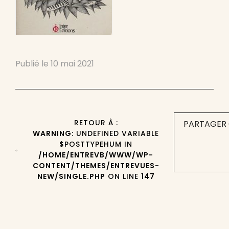
Publié le
10 mai 2021
RETOUR À :
PARTAGER 
WARNING
: UNDEFINED VARIABLE
$POSTTYPEHUM IN
/HOME/ENTREVB/WWW/WP-
CONTENT/THEMES/ENTREVUES-
NEW/SINGLE.PHP
ON LINE
147