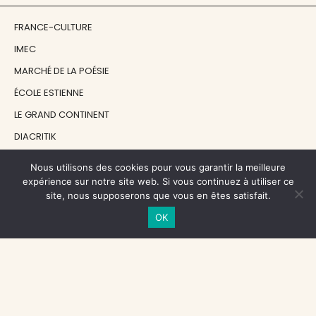
FRANCE-CULTURE
IMEC
MARCHÉ DE LA POÉSIE
ÉCOLE ESTIENNE
LE GRAND CONTINENT
DIACRITIK
EN ATTENDANT NADEAU
Nous utilisons des cookies pour vous garantir la meilleure
expérience sur notre site web. Si vous continuez à utiliser ce
site, nous supposerons que vous en êtes satisfait.
NOS SOUTIENS
OK
CENTRE NATIONAL DU LIVRE
RÉGION ÎLE-DE-FRANCE
MAIRIE PARIS CENTRE
FONDATION FMSH